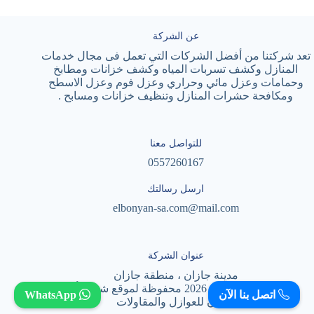
عن الشركة
تعد شركتنا من أفضل الشركات التي تعمل فى مجال خدمات
المنازل وكشف تسربات المياه وكشف خزانات ومطابخ
وحمامات وعزل مائي وحراري وعزل فوم وعزل الاسطح
ومكافحة حشرات المنازل وتنظيف خزانات ومسابح .
للتواصل معنا
0557260167
ارسل رسالتك
elbonyan-sa.com@mail.com
عنوان الشركة
مدينة جازان ، منطقة جازان
حقوق النشر © لعام 2026 محفوظة لموقع شركة أسس
اتصل بنا الآن
WhatsApp
البنيان للعوازل والمقاولات