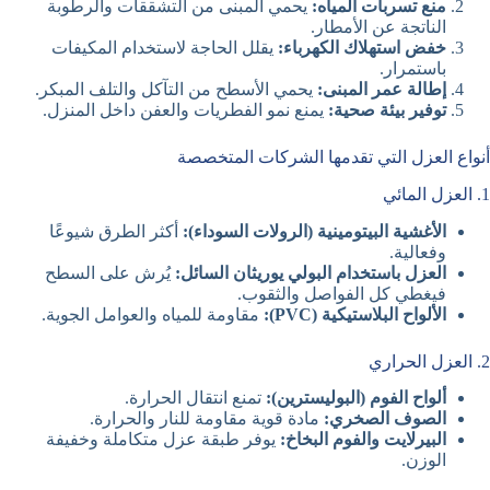
منع تسربات المياه:
يحمي المبنى من التشققات والرطوبة
الناتجة عن الأمطار.
خفض استهلاك الكهرباء:
يقلل الحاجة لاستخدام المكيفات
باستمرار.
إطالة عمر المبنى:
يحمي الأسطح من التآكل والتلف المبكر.
توفير بيئة صحية:
يمنع نمو الفطريات والعفن داخل المنزل.
أنواع العزل التي تقدمها الشركات المتخصصة
1. العزل المائي
الأغشية البيتومينية (الرولات السوداء):
أكثر الطرق شيوعًا
وفعالية.
العزل باستخدام البولي يوريثان السائل:
يُرش على السطح
فيغطي كل الفواصل والثقوب.
الألواح البلاستيكية (PVC):
مقاومة للمياه والعوامل الجوية.
2. العزل الحراري
ألواح الفوم (البوليسترين):
تمنع انتقال الحرارة.
الصوف الصخري:
مادة قوية مقاومة للنار والحرارة.
البيرلايت والفوم البخاخ:
يوفر طبقة عزل متكاملة وخفيفة
الوزن.