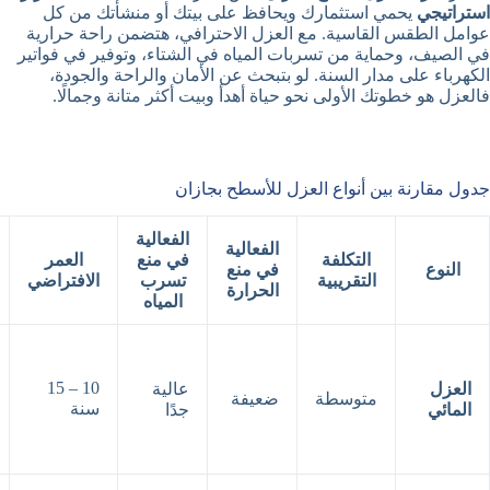
استراتيجي
يحمي استثمارك ويحافظ على بيتك أو منشأتك من كل
عوامل الطقس القاسية. مع العزل الاحترافي، هتضمن راحة حرارية
في الصيف، وحماية من تسربات المياه في الشتاء، وتوفير في فواتير
الكهرباء على مدار السنة. لو بتبحث عن الأمان والراحة والجودة،
فالعزل هو خطوتك الأولى نحو حياة أهدأ وبيت أكثر متانة وجمالًا.
جدول مقارنة بين أنواع العزل للأسطح بجازان
الفعالية
الفعالية
التكلفة
في منع
العمر
النوع
في منع
التقريبية
تسرب
الافتراضي
الحرارة
المياه
10 – 15
العزل
عالية
متوسطة
ضعيفة
سنة
المائي
جدًا