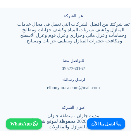
عن الشركة
تعد شركتنا من أفضل الشركات التي تعمل فى مجال خدمات
المنازل وكشف تسربات المياه وكشف خزانات ومطابخ
وحمامات وعزل مائي وحراري وعزل فوم وعزل الاسطح
ومكافحة حشرات المنازل وتنظيف خزانات ومسابح .
للتواصل معنا
0557260167
ارسل رسالتك
elbonyan-sa.com@mail.com
عنوان الشركة
مدينة جازان ، منطقة جازان
حقوق النشر © لعام 2026 محفوظة لموقع شركة أسس
اتصل بنا الآن
WhatsApp
البنيان للعوازل والمقاولات