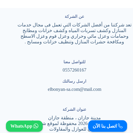
عن الشركة
تعد شركتنا من أفضل الشركات التي تعمل فى مجال خدمات
المنازل وكشف تسربات المياه وكشف خزانات ومطابخ
وحمامات وعزل مائي وحراري وعزل فوم وعزل الاسطح
ومكافحة حشرات المنازل وتنظيف خزانات ومسابح .
للتواصل معنا
0557260167
ارسل رسالتك
elbonyan-sa.com@mail.com
عنوان الشركة
مدينة جازان ، منطقة جازان
حقوق النشر © لعام 2026 محفوظة لموقع شركة أسس
اتصل بنا الآن
WhatsApp
البنيان للعوازل والمقاولات