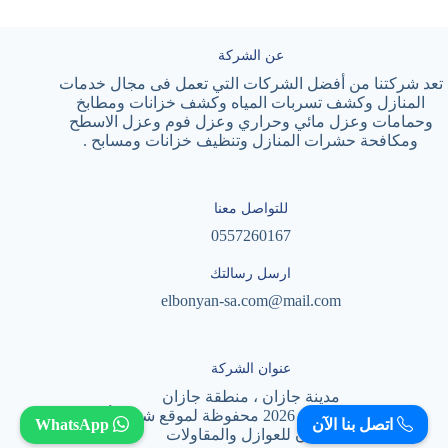
عن الشركة
تعد شركتنا من أفضل الشركات التي تعمل فى مجال خدمات
المنازل وكشف تسربات المياه وكشف خزانات ومطابخ
وحمامات وعزل مائي وحراري وعزل فوم وعزل الاسطح
ومكافحة حشرات المنازل وتنظيف خزانات ومسابح .
للتواصل معنا
0557260167
ارسل رسالتك
elbonyan-sa.com@mail.com
عنوان الشركة
مدينة جازان ، منطقة جازان
حقوق النشر © لعام 2026 محفوظة لموقع شركة أسس
اتصل بنا الآن
WhatsApp
البنيان للعوازل والمقاولات