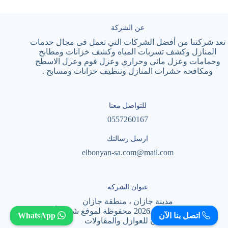
عن الشركة
تعد شركتنا من أفضل الشركات التي تعمل فى مجال خدمات
المنازل وكشف تسربات المياه وكشف خزانات ومطابخ
وحمامات وعزل مائي وحراري وعزل فوم وعزل الاسطح
ومكافحة حشرات المنازل وتنظيف خزانات ومسابح .
للتواصل معنا
0557260167
ارسل رسالتك
elbonyan-sa.com@mail.com
عنوان الشركة
مدينة جازان ، منطقة جازان
حقوق النشر © لعام 2026 محفوظة لموقع شركة أسس
اتصل بنا الآن
WhatsApp
البنيان للعوازل والمقاولات